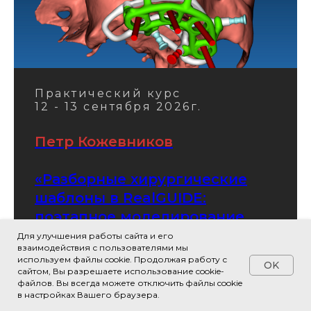
Практический курс
12 - 13 сентября 2026г.
Петр Кожевников
«Разборные хирургические
шаблоны в RealGUIDE:
поэтапное моделирование
накостных, комбинированных,
Для улучшения работы сайта и его
взаимодействия с пользователями мы
металлических шаблонов и
используем файлы cookie. Продолжая работу с
OK
конструкций для
сайтом, Вы разрешаете использование cookie-
файлов. Вы всегда можете отключить файлы cookie
немедленной нагрузки»
в настройках Вашего браузера.