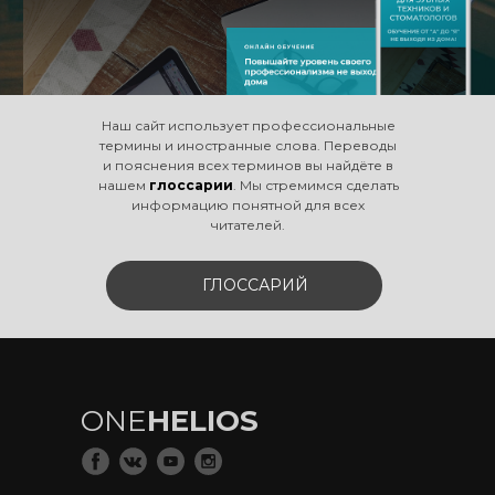
Наш сайт использует профессиональные
термины и иностранные слова. Переводы
и пояснения всех терминов вы найдёте в
нашем
глоссарии
. Мы стремимся сделать
информацию понятной для всех
читателей.
ГЛОССАРИЙ
ONE
HELIOS