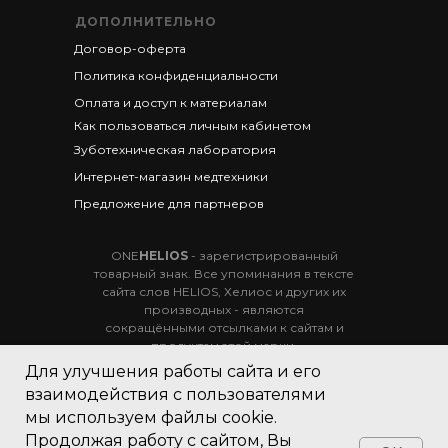
ДОПОЛНИТЕЛЬНО
Договор-оферта
Политика конфиденциальности
Оплата и доступ к материалам
Как пользоваться личным кабинетом
Зуботехническая лаборатория
Интернет-магазин медтехники
Предложение для партнеров
ONE
HELIOS
- зарегистрированный
товарный знак. Все упоминания в тексте
сайта слов HELIOS, Хелиос и других их
производных - являются
сокращёнными отсылками к сайтам и
продуктам этой марки.
Для улучшения работы сайта и его
Вся информация, представленная на данном
взаимодействия с пользователями
сайте вне официальных документов, не является
публичной офертой.
мы используем файлы cookie.
Продолжая работу с сайтом, Вы