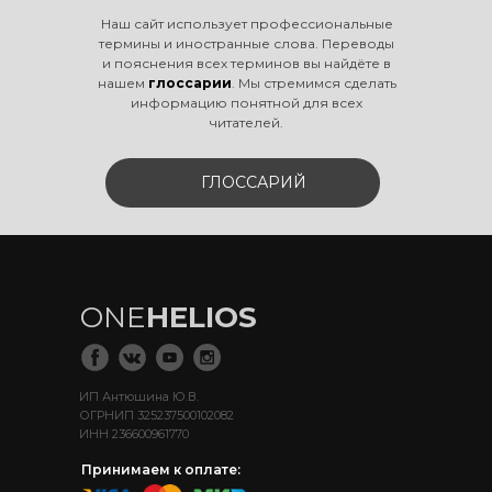
Наш сайт использует профессиональные
термины и иностранные слова. Переводы
и пояснения всех терминов вы найдёте в
нашем
глоссарии
. Мы стремимся сделать
информацию понятной для всех
читателей.
ГЛОССАРИЙ
ONE
HELIOS
ИП Антюшина Ю.В.
ОГРНИП 325237500102082
ИНН 236600961770
Принимаем к оплате: