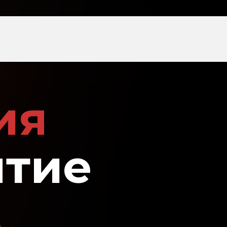
ия
ятие