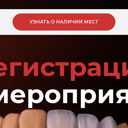
УЗНАТЬ О НАЛИЧИИ МЕСТ
егистрац
меропри