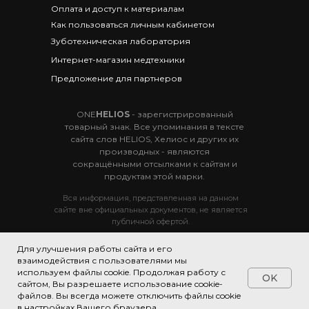
Оплата и доступ к материалам
Как пользоваться личным кабинетом
Зуботехническая лаборатория
Интернет-магазин медтехники
Предложение для партнеров
ONE
HELIOS
- зарегистрированный
товарный знак. Все упоминания в тексте
сайта слов HELIOS, Хелиос и других их
производных - являются
сокращёнными отсылками к сайтам и
продуктам этой марки.
Вся информация, представленная на данном
сайте вне официальных документов, не является
публичной офертой.
Для улучшения работы сайта и его
© 2019 Тренинговый центр ONE
HELIOS.
взаимодействия с пользователями мы
г. Сочи, пос. Дагомыс, ул. Гайдара 5/1
используем файлы cookie. Продолжая работу с
OK
сайтом, Вы разрешаете использование cookie-
файлов. Вы всегда можете отключить файлы cookie
Разработка
в настройках Вашего браузера.