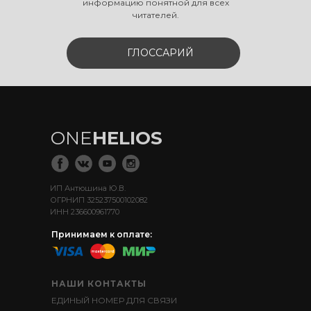
информацию понятной для всех
читателей.
ГЛОССАРИЙ
ONE
HELIOS
ИП Антюшина Ю.В.
ОГРНИП 325237500102082
ИНН 236600961770
Принимаем к оплате:
НАШИ КОНТАКТЫ
ЕДИНЫЙ НОМЕР ДЛЯ СВЯЗИ