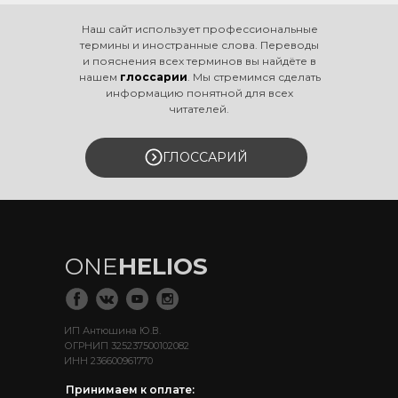
Наш сайт использует профессиональные
термины и иностранные слова. Переводы
и пояснения всех терминов вы найдёте в
нашем
глоссарии
. Мы стремимся сделать
информацию понятной для всех
читателей.
ГЛОССАРИЙ
ONE
HELIOS
ИП Антюшина Ю.В.
ОГРНИП 325237500102082
ИНН 236600961770
Принимаем к оплате: