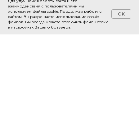
Для улучшения работы сайта и его
взаимодействия с пользователями мы
ДЕТАЛИ
используем файлы cookie. Продолжая работу с
OK
сайтом, Вы разрешаете использование cookie-
файлов. Вы всегда можете отключить файлы cookie
Программа мероприятия:
в настройках Вашего браузера.
День первый
1. Цифровой протокол, работа с
цифровыми оттисками и сканами.
2. Планирование и создание
проекта в exocad.
3. Моделирование конструкции в
exocad, выбор библиотеки, создание
правильной анатомической формы