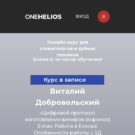
ВХОД
Онлайн-курс для
стоматологов и зубных
техников
Более 6-ти часов обучения!
Курс в записи
Виталий
Добровольский
«Цифровой протокол
изготовления виниров (коронок)
E.max. Работа в Exocad.
Особенности работы с 3Д