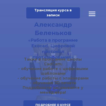
Трансляция курса в
записи
Александр
Беленьков
«
Работа в программе
Exocad. Цифровой
протокол
протезирования
»
Также в программе школы
CadCam:
-
обучение работе с цифровыми
шаблонами
-
обучение работы с элайнерами
-
обучение 3D печати
Подробности заказывайте у
менеджера!
ПОДРОБНЕЕ О КУРСЕ