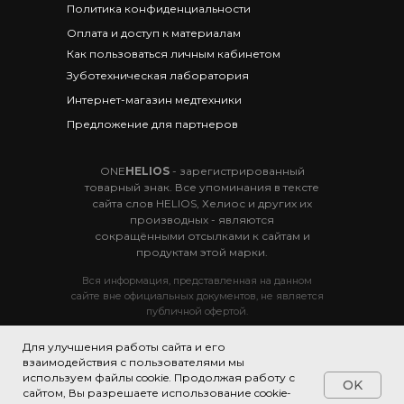
Политика конфиденциальности
Оплата и доступ к материалам
Как пользоваться личным кабинетом
Зуботехническая лаборатория
Интернет-магазин медтехники
Предложение для партнеров
ONE
HELIOS
- зарегистрированный
товарный знак. Все упоминания в тексте
сайта слов HELIOS, Хелиос и других их
производных - являются
сокращёнными отсылками к сайтам и
продуктам этой марки.
Вся информация, представленная на данном
сайте вне официальных документов, не является
публичной офертой.
Для улучшения работы сайта и его
© 2019 Тренинговый центр ONE
HELIOS.
взаимодействия с пользователями мы
г. Сочи, пос. Дагомыс, ул. Гайдара 5/1
используем файлы cookie. Продолжая работу с
OK
сайтом, Вы разрешаете использование cookie-