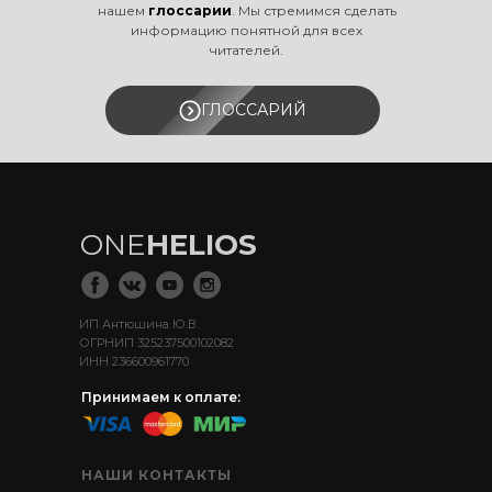
нашем
глоссарии
. Мы стремимся сделать
информацию понятной для всех
читателей.
ГЛОССАРИЙ
ONE
HELIOS
ИП Антюшина Ю.В.
ОГРНИП 325237500102082
ИНН 236600961770
Принимаем к оплате:
НАШИ КОНТАКТЫ