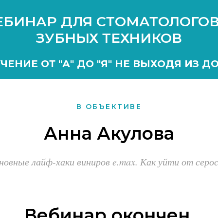
ЕБИНАР ДЛЯ СТОМАТОЛОГОВ
ЗУБНЫХ ТЕХНИКОВ
ЧЕНИЕ ОТ "А" ДО "Я" НЕ ВЫХОДЯ ИЗ Д
В ОБЪЕКТИВЕ
Анна Акулова
новные лайф-хаки виниров e.max. Как уйти от серо
Вебинар окончен.